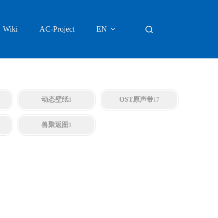
Wiki
AC-Project
EN
动态壁纸
OST原声带
1
17
兽聚返图
1