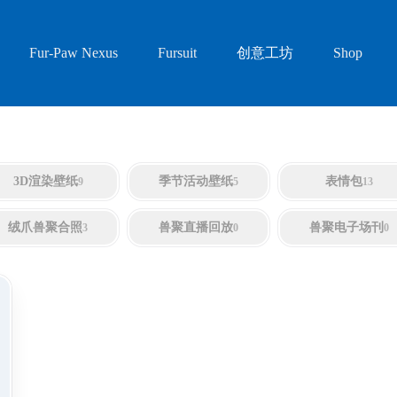
创意工坊
Fur-Paw Nexus
Fursuit
Shop
3D渲染壁纸
季节活动壁纸
表情包
9
5
13
绒爪兽聚合照
兽聚直播回放
兽聚电子场刊
3
0
0