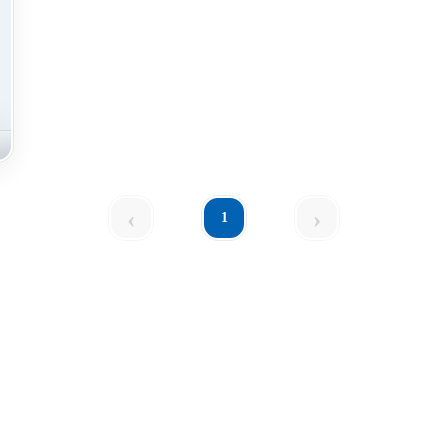
‹
›
1