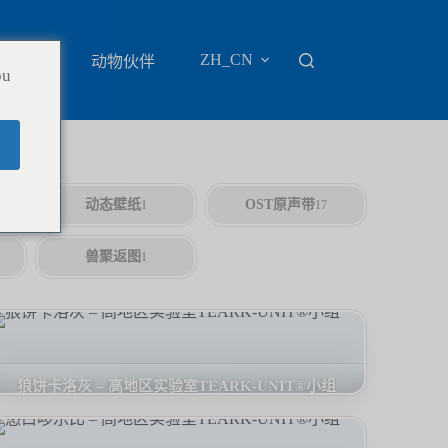
ZH_CN
地百科
动物伙伴
ou
动态壁纸
OST原声带
1
17
兽聚返图
1
狼饼卡洛灰 – 高地区实验室TEARK-UNIT®小组