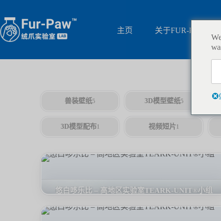
跳
过
内
主页
关于FUR-PAW
We
容
wa
兽装壁纸
3D模型壁纸
5
5
3D模型配布
视频短片
1
1
悠白哆乐比 – 高地区实验室TEARK-UNIT®小组