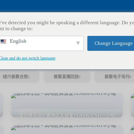
Fursuit
绒爪兽聚
创意工坊
官方店铺
高
've detected you might be speaking a different language. Do y
nt to change to:
English
Change Language
Close and do not switch language
3D渲染壁纸
季节活动壁纸
表情包
9
5
13
绒爪兽聚合照
兽聚直播回放
兽聚电子场刊
3
0
0
悠白哆乐比 – 高地区实验室TEARK-UNIT®小组