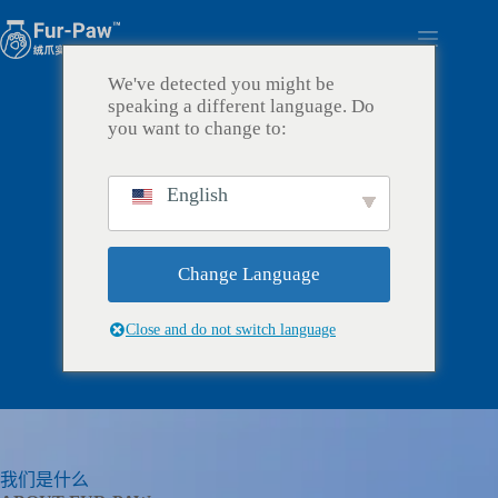
跳
过
内
We've detected you might be
容
speaking a different language. Do
you want to change to:
Test
English
Change Language
Close and do not switch language
我们是什么