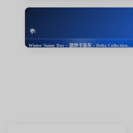
OST
Winter Sunny Day – 狼饼卡洛灰 – Delta Collection 2022
OST