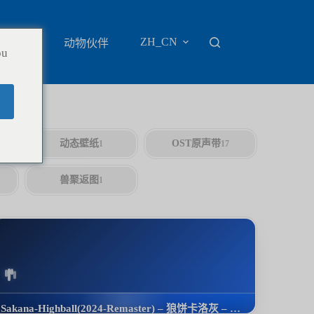
ZH_CN
地百科
动物伙伴
ou
动态壁纸
OST原声带
1
17
兽聚返图
1
Sakana-Highball(2024-Remaster) – 狼饼卡洛灰 – Delta Collection 2022