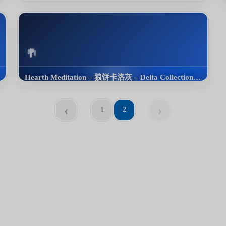
OST
Hearth Meditation – 狼饼卡洛灰 – Delta Collection 2022
OST
‹
›
1
2