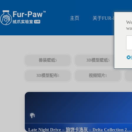
跳
过
内
主页
关于FUR-PAW
We
容
wa
兽装壁纸
3D模型壁纸
5
5
3D模型配布
视频短片
1
1
Late Night Drive – 狼饼卡洛灰 – Delta Collection 2022