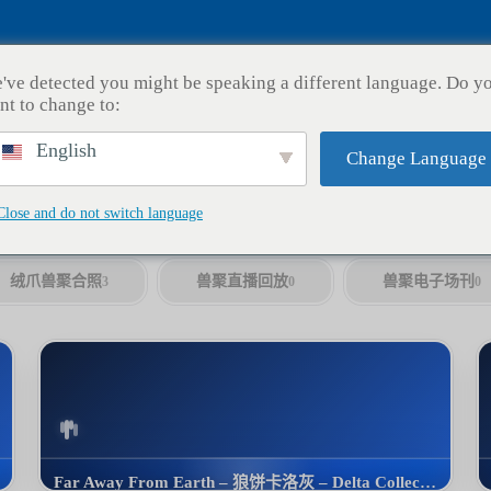
Fursuit
绒爪兽聚
创意工坊
官方店铺
高
've detected you might be speaking a different language. Do y
nt to change to:
English
Change Language
Close and do not switch language
3D渲染壁纸
季节活动壁纸
表情包
9
5
13
绒爪兽聚合照
兽聚直播回放
兽聚电子场刊
3
0
0
Far Away From Earth – 狼饼卡洛灰 – Delta Collection 2022