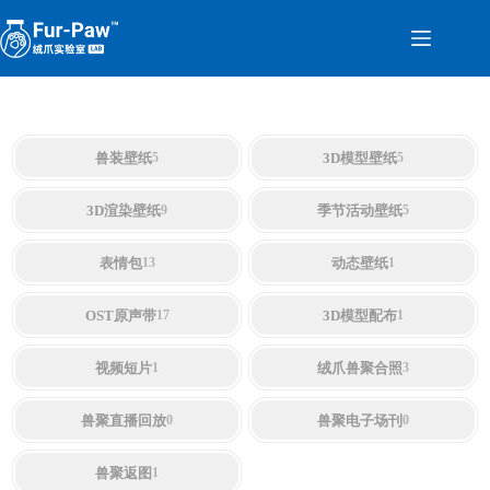
Skip
to
content
兽装壁纸
3D模型壁纸
5
5
3D渲染壁纸
季节活动壁纸
9
5
表情包
动态壁纸
13
1
OST原声带
3D模型配布
17
1
视频短片
绒爪兽聚合照
1
3
兽聚直播回放
兽聚电子场刊
0
0
兽聚返图
1